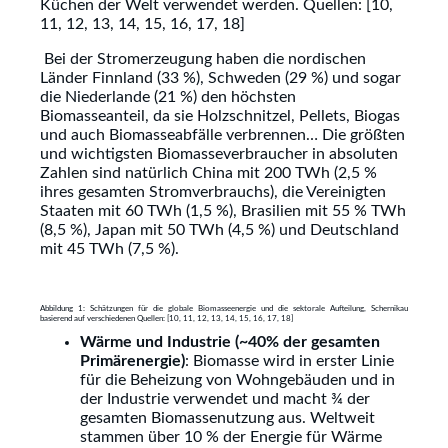
Küchen der Welt verwendet werden. Quellen: [10,
11, 12, 13, 14, 15, 16, 17, 18]
Bei der Stromerzeugung haben die nordischen
Länder Finnland (33 %), Schweden (29 %) und sogar
die Niederlande (21 %) den höchsten
Biomasseanteil, da sie Holzschnitzel, Pellets, Biogas
und auch Biomasseabfälle verbrennen… Die größten
und wichtigsten Biomasseverbraucher in absoluten
Zahlen sind natürlich China mit 200 TWh (2,5 %
ihres gesamten Stromverbrauchs), die Vereinigten
Staaten mit 60 TWh (1,5 %), Brasilien mit 55 % TWh
(8,5 %), Japan mit 50 TWh (4,5 %) und Deutschland
mit 45 TWh (7,5 %).
Abbildung 1: Schätzungen für die globale Biomasseenergie und die sektorale Aufteilung, Schernikau
basierend auf verschiedenen Quellen: [10, 11, 12, 13, 14, 15, 16, 17, 18]
Wärme und Industrie (~40% der gesamten
Primärenergie)
: Biomasse wird in erster Linie
für die Beheizung von Wohngebäuden und in
der Industrie verwendet und macht ¾ der
gesamten Biomassenutzung aus. Weltweit
stammen über 10 % der Energie für Wärme