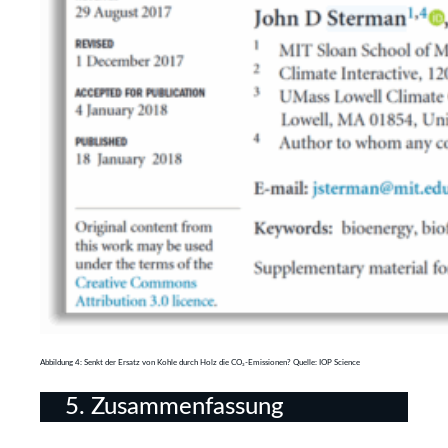
Abbildung 4: Senkt der Ersatz von Kohle durch Holz die CO₂-Emissionen? Quelle: IOP Science
5. Zusammenfassung