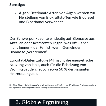
Sonstige:
Algen:
Bestimmte Arten von Algen werden zur
Herstellung von Biokraftstoffen wie Biodiesel
und Bioethanol verwendet.
Der Schwerpunkt sollte eindeutig auf Biomasse aus
Abfällen oder Reststoffen liegen, was oft – aber
nicht immer – der Fall ist, wenn Gemeinden
Biomasse „verbrennen“.
Eurostat-Daten zufolge [4] macht die energetische
Nutzung von Holz, auch für die Beheizung von
Wohngebäuden, jedoch etwa 50 % der gesamten
Holznutzung aus.
Der Film
„Planet of the Humans“
von Michael Moore (auf YouTube) hat 15 Millionen Zuschauer angelockt
und eignet sich hervorragend für einen Einstieg in die Biomasse-Industrie.
3. Globale Ergrünung