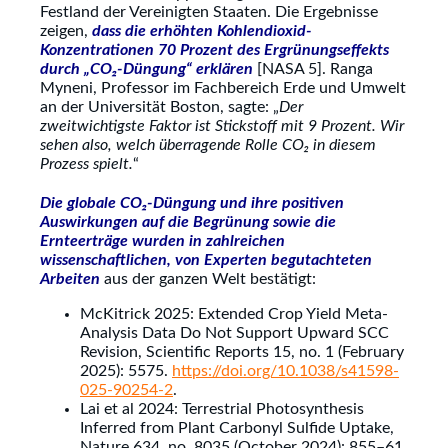
Festland der Vereinigten Staaten. Die Ergebnisse
zeigen,
dass die erhöhten Kohlendioxid-
Konzentrationen 70 Prozent des Ergr
ünungseffekts
durch
„CO₂-D
üngung
“ erklären
[NASA 5]. Ranga
Myneni, Professor im Fachbereich Erde und Umwelt
an der Universität Boston, sagte: „
Der
zweitwichtigste Faktor ist Stickstoff mit 9 Prozent. Wir
sehen also, welch
überragende Rolle CO₂ in diesem
Prozess spielt.
“
Die globale CO₂-D
üngung und ihre positiven
Auswirkungen auf die Begr
ünung sowie die
Ernteerträge wurden in zahlreichen
wissenschaftlichen, von Experten begutachteten
Arbeiten
aus der ganzen Welt bestätigt:
McKitrick 2025: Extended Crop Yield Meta-
Analysis Data Do Not Support Upward SCC
Revision, Scientific Reports 15, no. 1 (February
2025): 5575.
https://doi.org/10.1038/s41598-
025-90254-2
.
Lai et al 2024: Terrestrial Photosynthesis
Inferred from Plant Carbonyl Sulfide Uptake,
Nature 634, no. 8035 (October 2024): 855–61.