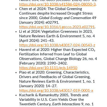
https://doi.org/10.1038/s41586-024-08050-3
.
Chen et al 2024: The Global Greening
Continues despite Increased Drought Stress
since 2000,
Global Ecology and Conservation
49
(January 2024): e02791.
https://doi.org/10.1016/j.gecco.2023.e02791
.
Li et al 2024: Vegetation Greenness in 2023,
Nature Reviews Earth & Environment 5, no. 4
(April 2024): 241–43.
https://doi.org/10.1038/s43017-024-00543-z
Haverd et al 2020: Higher than Expected CO₂
Fertilization Inferred from Leaf to Global
Observations, Global Change Biology 26, no. 4
(February 2020): 2390–2402.
https://doi.org/10.1111/gcb.14950
Piao et al 2020: Greening, Characteristics,
Drivers and Feedbacks of Global Greening,
Nature Reviews Earth & Environment 1, no. 1
(January 2020): 14–27.
https://doi.org/10.1038/s43017-019-0001-x
Kucharik & Ramankutty 2005, Trends and
Variability in U.S. Corn Yields Over the
Twentieth Century,
Earth Interactions
9, no. 1