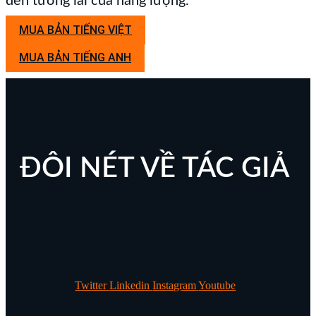
đến tương lai của năng lượng.
MUA BẢN TIẾNG VIỆT
MUA BẢN TIẾNG ANH
ĐÔI NÉT VỀ TÁC GIẢ
Twitter
Linkedin
Instagram
Youtube