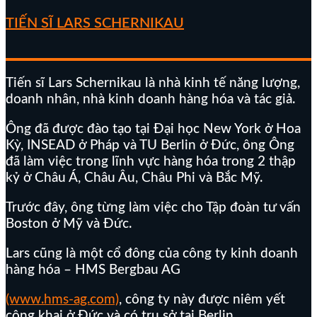
TIẾN SĨ LARS SCHERNIKAU
Tiến sĩ Lars Schernikau là nhà kinh tế năng lượng,
doanh nhân, nhà kinh doanh hàng hóa và tác giả.
Ông đã được đào tạo tại Đại học New York ở Hoa
Kỳ, INSEAD ở Pháp và TU Berlin ở Đức, ông Ông
đã làm việc trong lĩnh vực hàng hóa trong 2 thập
kỷ ở Châu Á, Châu Âu, Châu Phi và Bắc Mỹ.
Trước đây, ông từng làm việc cho Tập đoàn tư vấn
Boston ở Mỹ và Đức.
Lars cũng là một cổ đông của công ty kinh doanh
hàng hóa – HMS Bergbau AG
(www.hms-ag.com)
, công ty này được niêm yết
công khai ở Đức và có trụ sở tại Berlin.