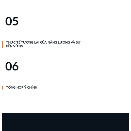
05
THỰC TẾ TƯƠNG LAI CỦA NĂNG LƯỢNG VÀ SỰ
BỀN VỮNG
06
TỔNG HỢP Ý CHÍNH