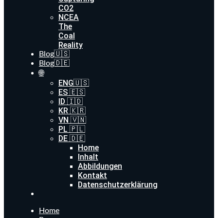
CO2
NCEA
The
Coal
Reality
Blog🇺🇸
Blog🇩🇪
🌐
ENG🇺🇸
ES 🇪🇸
ID 🇮🇩
KR 🇰🇷
VN 🇻🇳
PL 🇵🇱
DE 🇩🇪
Home
Inhalt
Abbildungen
Kontakt
Datenschutzerklärung
Home