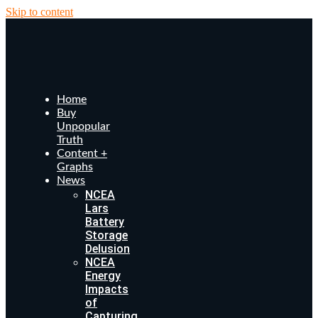
Skip to content
Home
Buy
Unpopular
Truth
Content +
Graphs
News
NCEA
Lars
Battery
Storage
Delusion
NCEA
Energy
Impacts
of
Capturing