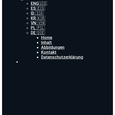
ENG🇺🇸
ES 🇪🇸
ID 🇮🇩
KR 🇰🇷
VN 🇻🇳
PL 🇵🇱
DE 🇩🇪
Home
Inhalt
Abbildungen
Kontakt
Datenschutzerklärung