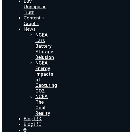
Buy
Unpopular
Truth
Content +
Graphs
News
NCEA
Lars
Battery
Storage
Delusion
NCEA
Energy
Impacts
of
Capturing
CO2
NCEA
The
Coal
Reality
Blog🇺🇸
Blog🇩🇪
🌐